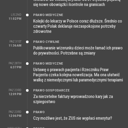
się nowe obowiązki i kontrole na granicach
LIS 2ND
PRAWO MEDYCZNE
11:02 PM
Kolejki do lekarzy w Polsce coraz dłuższe. Średnio co
czwarty Polak deklaruje niezaspokojone potrzeby
zdrowotne
PAŹ 31ST
PRAWO CYWILNE
11:36 AM
Publikowanie wizerunku dzieci może łamać ich prawo
do prywatności. Potrzebne są zmiany
PAŹ 28TH
PRAWO MEDYCZNE
6:37 PM
Ustawę o prawach pacjenta i Rzeczniku Praw
Pacjenta czeka kolejna nowelizacja. Ma ona ułatwić
walkę z niemedycznymi lub paramedycznymi terapiami
PAŹ 23RD
PRAWO GOSPODARCZE
12:09 PM
Za nierzetelne faktury wprowadzono kary jak za
szpiegostwo
PAŹ 23RD
PRAWO
12:06 PM
Czy możliwe jest, że ZUS nie wypłaci emerytur?