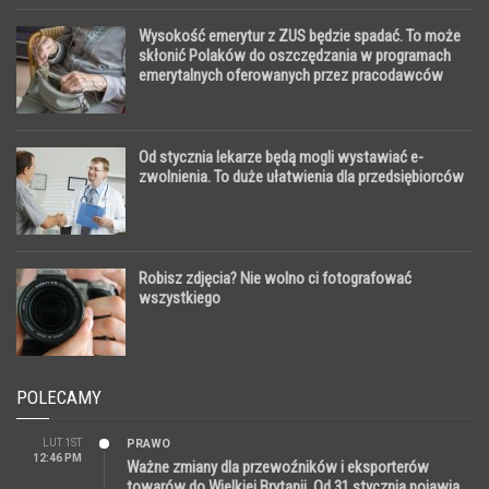
Wysokość emerytur z ZUS będzie spadać. To może
skłonić Polaków do oszczędzania w programach
emerytalnych oferowanych przez pracodawców
Od stycznia lekarze będą mogli wystawiać e-
zwolnienia. To duże ułatwienia dla przedsiębiorców
Robisz zdjęcia? Nie wolno ci fotografować
wszystkiego
POLECAMY
LUT 1ST
PRAWO
12:46 PM
Ważne zmiany dla przewoźników i eksporterów
towarów do Wielkiej Brytanii. Od 31 stycznia pojawią