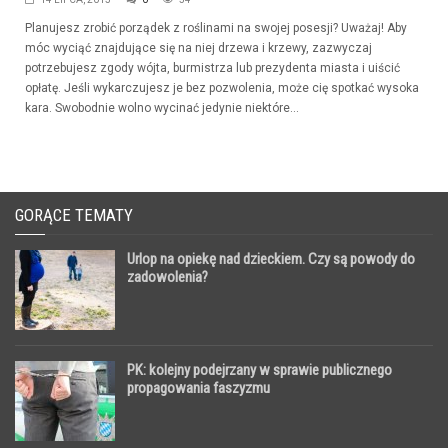
Planujesz zrobić porządek z roślinami na swojej posesji? Uważaj! Aby
móc wyciąć znajdujące się na niej drzewa i krzewy, zazwyczaj
potrzebujesz zgody wójta, burmistrza lub prezydenta miasta i uiścić
opłatę. Jeśli wykarczujesz je bez pozwolenia, może cię spotkać wysoka
kara. Swobodnie wolno wycinać jedynie niektóre...
GORĄCE TEMATY
Urlop na opiekę nad dzieckiem. Czy są powody do
zadowolenia?
PK: kolejny podejrzany w sprawie publicznego
propagowania faszyzmu