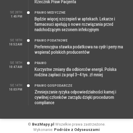
Rzecznik Praw Pacjenta
SIE 28TH
PRAWO MEDYCZNE
1:45 PM
Będzie więcej szczepień w aptekach. Lekarze i
farmaceuci apelują o nowe rozwiązania przed
nadchodzącym sezonem infekcyjnym
SIE 18TH
PRAWO PODATKOWE
10:52 AM
Preferencyjna stawka podatkowa na cydr i perry ma
wspierać polskich producentów
SIE 18TH
PRAWO
10:47 AM
Korzystne zmiany dla odbiorców energii. Polska
rodzina zapłaci za prąd 3–4 tys. zł mniej
SIE 14TH
PRAWO GOSPODARCZE
10:03 PM
Zmniejszanie ryzyka odpowiedzialności karnej i
cywilnej członków zarządu dzięki procedurom
compliance
©
BezMapy.pl
Wszelkie prawa zastrzeżone.
Wykonanie:
Podróże z Odyseuszami