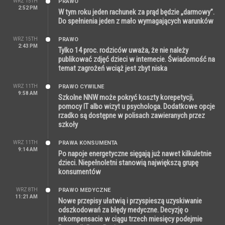
WRZ 15TH
PRAWO
2:52 PM
W tym roku jeden rachunek za prąd będzie „darmowy”.
Do spełnienia jeden z mało wymagających warunków
WRZ 15TH
PRAWO
2:43 PM
Tylko 14 proc. rodziców uważa, że nie należy
publikować zdjęć dzieci w internecie. Świadomość na
temat zagrożeń wciąż jest zbyt niska
WRZ 11TH
PRAWO CYWILNE
9:58 AM
Szkolne NNW może pokryć koszty korepetycji,
pomocy IT albo wizyt u psychologa. Dodatkowe opcje
rzadko są dostępne w polisach zawieranych przez
szkoły
WRZ 11TH
PRAWA KONSUMENTA
9:14 AM
Po napoje energetyczne sięgają już nawet kilkuletnie
dzieci. Niepełnoletni stanowią największą grupę
konsumentów
WRZ 8TH
PRAWO MEDYCZNE
11:21 AM
Nowe przepisy ułatwią i przyspieszą uzyskiwanie
odszkodowań za błędy medyczne. Decyzję o
rekompensacie w ciągu trzech miesięcy podejmie