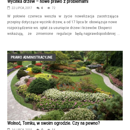
Wycinka drzew – nowe prawo z problemami
22 LIPCA, 2017
4
72
W połowie czerwca weszła w życie nowelizacja zaostrzająca
przepisy dotyczące wycinki drzew, a od 17 lipca br. obowiązuje nowe
rozporządzenie ws. opłat za usunięcie drzew i krzewów. Eksperci
wskazują, że zmienione regulacje będą najprawdopodobniej ...
PRAWO ADMINISTRACYJNE
Wolnoć, Tomku, w swoim ogrodzie. Czy na pewno?
14 LIPCA, 2015
0
54