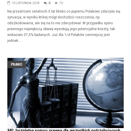
10 LISTOPADA, 2018
0
70
Na przestrzeni ostatnich 5 lat blisko co piątemu Polakowi zdarzyła się
sytuacja, w wyniku której mógł dochodzić roszczenia, np.
odszkodowania, ale się na to nie zdecydował. W przypadku sporu
prawnego największą obawę wywołują jego potencjalne koszty, tak
wskazało 37,5% badanych. Już dla 1/4 Polaków cenniejszy jest
jednak...
PRAWO
MS: bezpłatna pomoc prawna dla wszystkich potrzebujących