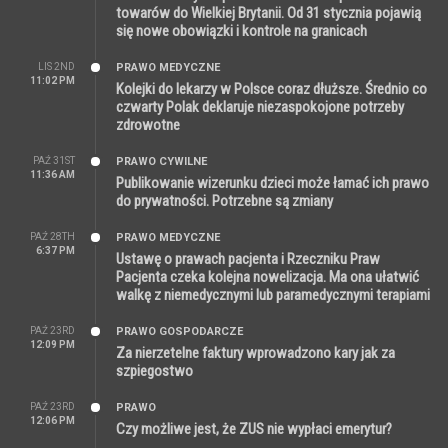
towarów do Wielkiej Brytanii. Od 31 stycznia pojawią
się nowe obowiązki i kontrole na granicach
LIS 2ND
PRAWO MEDYCZNE
11:02 PM
Kolejki do lekarzy w Polsce coraz dłuższe. Średnio co
czwarty Polak deklaruje niezaspokojone potrzeby
zdrowotne
PAŹ 31ST
PRAWO CYWILNE
11:36 AM
Publikowanie wizerunku dzieci może łamać ich prawo
do prywatności. Potrzebne są zmiany
PAŹ 28TH
PRAWO MEDYCZNE
6:37 PM
Ustawę o prawach pacjenta i Rzeczniku Praw
Pacjenta czeka kolejna nowelizacja. Ma ona ułatwić
walkę z niemedycznymi lub paramedycznymi terapiami
PAŹ 23RD
PRAWO GOSPODARCZE
12:09 PM
Za nierzetelne faktury wprowadzono kary jak za
szpiegostwo
PAŹ 23RD
PRAWO
12:06 PM
Czy możliwe jest, że ZUS nie wypłaci emerytur?