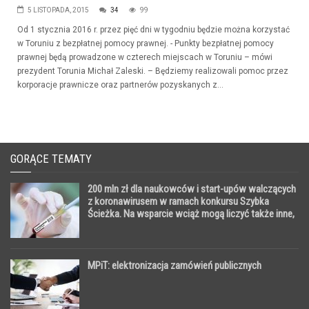
5 LISTOPADA, 2015
34
99
Od 1 stycznia 2016 r. przez pięć dni w tygodniu będzie można korzystać
w Toruniu z bezpłatnej pomocy prawnej. - Punkty bezpłatnej pomocy
prawnej będą prowadzone w czterech miejscach w Toruniu – mówi
prezydent Torunia Michał Zaleski. – Będziemy realizowali pomoc przez
korporacje prawnicze oraz partnerów pozyskanych z...
GORĄCE TEMATY
200 mln zł dla naukowców i start-upów walczących
z koronawirusem w ramach konkursu Szybka
Ścieżka. Na wsparcie wciąż mogą liczyć także inne,
innowacyjne branże
MPiT: elektronizacja zamówień publicznych