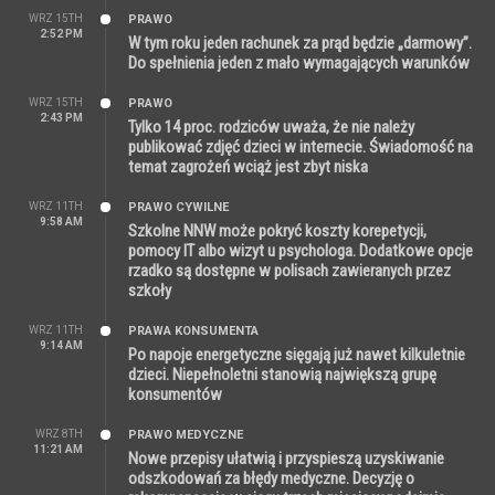
WRZ 15TH
PRAWO
2:52 PM
W tym roku jeden rachunek za prąd będzie „darmowy”.
Do spełnienia jeden z mało wymagających warunków
WRZ 15TH
PRAWO
2:43 PM
Tylko 14 proc. rodziców uważa, że nie należy
publikować zdjęć dzieci w internecie. Świadomość na
temat zagrożeń wciąż jest zbyt niska
WRZ 11TH
PRAWO CYWILNE
9:58 AM
Szkolne NNW może pokryć koszty korepetycji,
pomocy IT albo wizyt u psychologa. Dodatkowe opcje
rzadko są dostępne w polisach zawieranych przez
szkoły
WRZ 11TH
PRAWA KONSUMENTA
9:14 AM
Po napoje energetyczne sięgają już nawet kilkuletnie
dzieci. Niepełnoletni stanowią największą grupę
konsumentów
WRZ 8TH
PRAWO MEDYCZNE
11:21 AM
Nowe przepisy ułatwią i przyspieszą uzyskiwanie
odszkodowań za błędy medyczne. Decyzję o