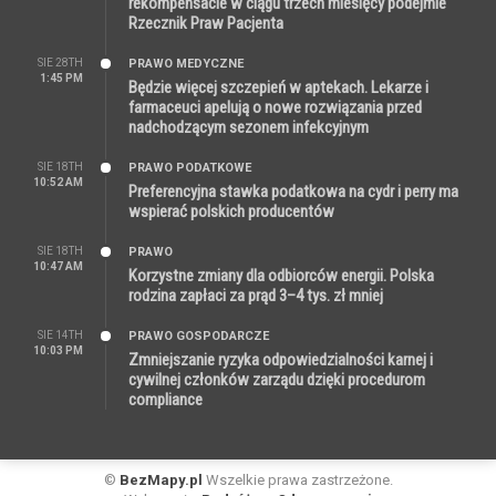
rekompensacie w ciągu trzech miesięcy podejmie
Rzecznik Praw Pacjenta
SIE 28TH
PRAWO MEDYCZNE
1:45 PM
Będzie więcej szczepień w aptekach. Lekarze i
farmaceuci apelują o nowe rozwiązania przed
nadchodzącym sezonem infekcyjnym
SIE 18TH
PRAWO PODATKOWE
10:52 AM
Preferencyjna stawka podatkowa na cydr i perry ma
wspierać polskich producentów
SIE 18TH
PRAWO
10:47 AM
Korzystne zmiany dla odbiorców energii. Polska
rodzina zapłaci za prąd 3–4 tys. zł mniej
SIE 14TH
PRAWO GOSPODARCZE
10:03 PM
Zmniejszanie ryzyka odpowiedzialności karnej i
cywilnej członków zarządu dzięki procedurom
compliance
©
BezMapy.pl
Wszelkie prawa zastrzeżone.