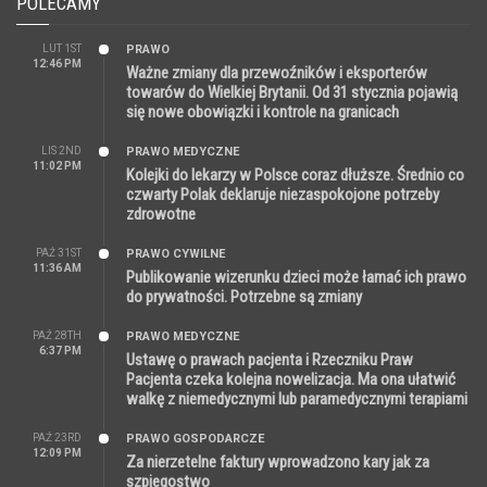
POLECAMY
LUT 1ST
PRAWO
12:46 PM
Ważne zmiany dla przewoźników i eksporterów
towarów do Wielkiej Brytanii. Od 31 stycznia pojawią
się nowe obowiązki i kontrole na granicach
LIS 2ND
PRAWO MEDYCZNE
11:02 PM
Kolejki do lekarzy w Polsce coraz dłuższe. Średnio co
czwarty Polak deklaruje niezaspokojone potrzeby
zdrowotne
PAŹ 31ST
PRAWO CYWILNE
11:36 AM
Publikowanie wizerunku dzieci może łamać ich prawo
do prywatności. Potrzebne są zmiany
PAŹ 28TH
PRAWO MEDYCZNE
6:37 PM
Ustawę o prawach pacjenta i Rzeczniku Praw
Pacjenta czeka kolejna nowelizacja. Ma ona ułatwić
walkę z niemedycznymi lub paramedycznymi terapiami
PAŹ 23RD
PRAWO GOSPODARCZE
12:09 PM
Za nierzetelne faktury wprowadzono kary jak za
szpiegostwo