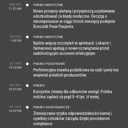
WRZ 8TH
PRAWO MEDYCZNE
11:21 AM
Nowe przepisy ułatwią i przyspieszą uzyskiwanie
odszkodowań za błędy medyczne. Decyzję o
rekompensacie w ciągu trzech miesięcy podejmie
Rzecznik Praw Pacjenta
SIE 28TH
PRAWO MEDYCZNE
1:45 PM
Będzie więcej szczepień w aptekach. Lekarze i
farmaceuci apelują o nowe rozwiązania przed
nadchodzącym sezonem infekcyjnym
SIE 18TH
PRAWO PODATKOWE
10:52 AM
Preferencyjna stawka podatkowa na cydr i perry ma
wspierać polskich producentów
SIE 18TH
PRAWO
10:47 AM
Korzystne zmiany dla odbiorców energii. Polska
rodzina zapłaci za prąd 3–4 tys. zł mniej
SIE 14TH
PRAWO GOSPODARCZE
10:03 PM
Zmniejszanie ryzyka odpowiedzialności karnej i
cywilnej członków zarządu dzięki procedurom
compliance