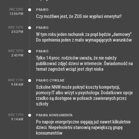
PAŹ 23RD
PRAWO
12:06 PM
Czy możliwe jest, że ZUS nie wypłaci emerytur?
WRZ 15TH
PRAWO
2:52 PM
W tym roku jeden rachunek za prąd będzie „darmowy”.
Do spełnienia jeden z mało wymagających warunków
WRZ 15TH
PRAWO
2:43 PM
Tylko 14 proc. rodziców uważa, że nie należy
publikować zdjęć dzieci w internecie. Świadomość na
temat zagrożeń wciąż jest zbyt niska
WRZ 11TH
PRAWO CYWILNE
9:58 AM
Szkolne NNW może pokryć koszty korepetycji,
pomocy IT albo wizyt u psychologa. Dodatkowe opcje
rzadko są dostępne w polisach zawieranych przez
szkoły
WRZ 11TH
PRAWA KONSUMENTA
9:14 AM
Po napoje energetyczne sięgają już nawet kilkuletnie
dzieci. Niepełnoletni stanowią największą grupę
konsumentów