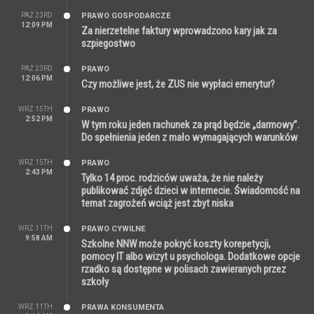
PAŹ 23RD
PRAWO GOSPODARCZE
12:09 PM
Za nierzetelne faktury wprowadzono kary jak za
szpiegostwo
PAŹ 23RD
PRAWO
12:06 PM
Czy możliwe jest, że ZUS nie wypłaci emerytur?
WRZ 15TH
PRAWO
2:52 PM
W tym roku jeden rachunek za prąd będzie „darmowy”.
Do spełnienia jeden z mało wymagających warunków
WRZ 15TH
PRAWO
2:43 PM
Tylko 14 proc. rodziców uważa, że nie należy
publikować zdjęć dzieci w internecie. Świadomość na
temat zagrożeń wciąż jest zbyt niska
WRZ 11TH
PRAWO CYWILNE
9:58 AM
Szkolne NNW może pokryć koszty korepetycji,
pomocy IT albo wizyt u psychologa. Dodatkowe opcje
rzadko są dostępne w polisach zawieranych przez
szkoły
WRZ 11TH
PRAWA KONSUMENTA