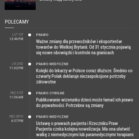
POLECAMY
LUT 1ST
PRAWO
12:46 PM
Ważne zmiany dla przewoźników i eksporterów
towarów do Wielkiej Brytanii. Od 31 stycznia pojawią
się nowe obowiązki i kontrole na granicach
LIS 2ND
PRAWO MEDYCZNE
11:02 PM
Kolejki do lekarzy w Polsce coraz dłuższe. Średnio co
czwarty Polak deklaruje niezaspokojone potrzeby
zdrowotne
PAŹ 31ST
PRAWO CYWILNE
11:36 AM
Publikowanie wizerunku dzieci może łamać ich prawo
do prywatności. Potrzebne są zmiany
PAŹ 28TH
PRAWO MEDYCZNE
6:37 PM
Ustawę o prawach pacjenta i Rzeczniku Praw
Pacjenta czeka kolejna nowelizacja. Ma ona ułatwić
walkę z niemedycznymi lub paramedycznymi terapiami