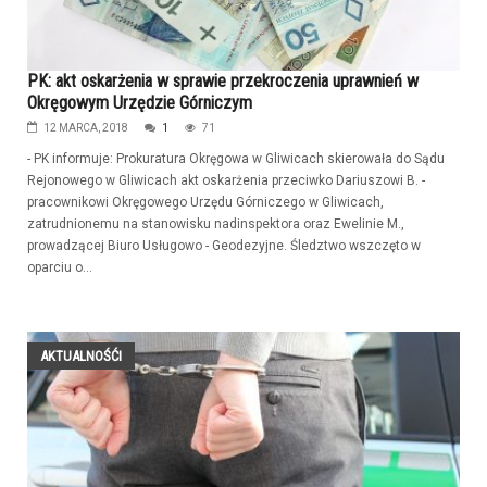
PK: akt oskarżenia w sprawie przekroczenia uprawnień w
Okręgowym Urzędzie Górniczym
12 MARCA, 2018
1
71
- PK informuje: Prokuratura Okręgowa w Gliwicach skierowała do Sądu
Rejonowego w Gliwicach akt oskarżenia przeciwko Dariuszowi B. -
pracownikowi Okręgowego Urzędu Górniczego w Gliwicach,
zatrudnionemu na stanowisku nadinspektora oraz Ewelinie M.,
prowadzącej Biuro Usługowo - Geodezyjne. Śledztwo wszczęto w
oparciu o...
AKTUALNOŚĆI