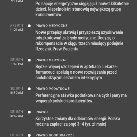
9:14 AM
Po napoje energetyczne sięgają już nawet kilkuletnie
dzieci. Niepełnoletni stanowią największą grupę
konsumentów
WRZ 8TH
PRAWO MEDYCZNE
11:21 AM
Nowe przepisy ułatwią i przyspieszą uzyskiwanie
odszkodowań za błędy medyczne. Decyzję o
rekompensacie w ciągu trzech miesięcy podejmie
Rzecznik Praw Pacjenta
SIE 28TH
PRAWO MEDYCZNE
1:45 PM
Będzie więcej szczepień w aptekach. Lekarze i
farmaceuci apelują o nowe rozwiązania przed
nadchodzącym sezonem infekcyjnym
SIE 18TH
PRAWO PODATKOWE
10:52 AM
Preferencyjna stawka podatkowa na cydr i perry ma
wspierać polskich producentów
SIE 18TH
PRAWO
10:47 AM
Korzystne zmiany dla odbiorców energii. Polska
rodzina zapłaci za prąd 3–4 tys. zł mniej
SIE 14TH
PRAWO GOSPODARCZE