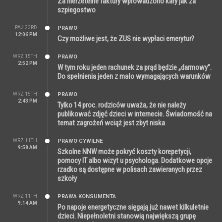
Za nierzetelne faktury wprowadzono kary jak za
szpiegostwo
PAŹ 23RD
PRAWO
12:06 PM
Czy możliwe jest, że ZUS nie wypłaci emerytur?
WRZ 15TH
PRAWO
2:52 PM
W tym roku jeden rachunek za prąd będzie „darmowy”.
Do spełnienia jeden z mało wymagających warunków
WRZ 15TH
PRAWO
2:43 PM
Tylko 14 proc. rodziców uważa, że nie należy
publikować zdjęć dzieci w internecie. Świadomość na
temat zagrożeń wciąż jest zbyt niska
WRZ 11TH
PRAWO CYWILNE
9:58 AM
Szkolne NNW może pokryć koszty korepetycji,
pomocy IT albo wizyt u psychologa. Dodatkowe opcje
rzadko są dostępne w polisach zawieranych przez
szkoły
WRZ 11TH
PRAWA KONSUMENTA
9:14 AM
Po napoje energetyczne sięgają już nawet kilkuletnie
dzieci. Niepełnoletni stanowią największą grupę