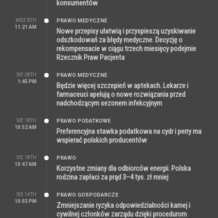
konsumentów
WRZ 8TH
PRAWO MEDYCZNE
11:21 AM
Nowe przepisy ułatwią i przyspieszą uzyskiwanie
odszkodowań za błędy medyczne. Decyzję o
rekompensacie w ciągu trzech miesięcy podejmie
Rzecznik Praw Pacjenta
SIE 28TH
PRAWO MEDYCZNE
1:45 PM
Będzie więcej szczepień w aptekach. Lekarze i
farmaceuci apelują o nowe rozwiązania przed
nadchodzącym sezonem infekcyjnym
SIE 18TH
PRAWO PODATKOWE
10:52 AM
Preferencyjna stawka podatkowa na cydr i perry ma
wspierać polskich producentów
SIE 18TH
PRAWO
10:47 AM
Korzystne zmiany dla odbiorców energii. Polska
rodzina zapłaci za prąd 3–4 tys. zł mniej
SIE 14TH
PRAWO GOSPODARCZE
10:03 PM
Zmniejszanie ryzyka odpowiedzialności karnej i
cywilnej członków zarządu dzięki procedurom