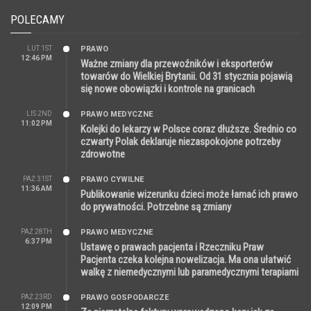
POLECAMY
LUT 1ST
PRAWO
12:46 PM
Ważne zmiany dla przewoźników i eksporterów
towarów do Wielkiej Brytanii. Od 31 stycznia pojawią
się nowe obowiązki i kontrole na granicach
LIS 2ND
PRAWO MEDYCZNE
11:02 PM
Kolejki do lekarzy w Polsce coraz dłuższe. Średnio co
czwarty Polak deklaruje niezaspokojone potrzeby
zdrowotne
PAŹ 31ST
PRAWO CYWILNE
11:36 AM
Publikowanie wizerunku dzieci może łamać ich prawo
do prywatności. Potrzebne są zmiany
PAŹ 28TH
PRAWO MEDYCZNE
6:37 PM
Ustawę o prawach pacjenta i Rzeczniku Praw
Pacjenta czeka kolejna nowelizacja. Ma ona ułatwić
walkę z niemedycznymi lub paramedycznymi terapiami
PAŹ 23RD
PRAWO GOSPODARCZE
12:09 PM