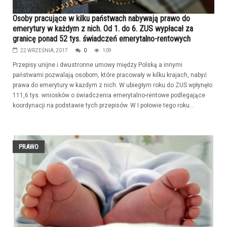
Osoby pracujące w kilku państwach nabywają prawo do
emerytury w każdym z nich. Od 1. do 6. ZUS wypłacał za
granicę ponad 52 tys. świadczeń emerytalno-rentowych
22 WRZEŚNIA, 2017
0
109
Przepisy unijne i dwustronne umowy między Polską a innymi
państwami pozwalają osobom, które pracowały w kilku krajach, nabyć
prawa do emerytury w każdym z nich. W ubiegłym roku do ZUS wpłynęło
111,6 tys. wniosków o świadczenia emerytalno-rentowe podlegające
koordynacji na podstawie tych przepisów. W I połowie tego roku...
PRAWO