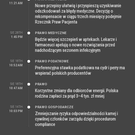
11:21 AM
Nowe przepisy ułatwią i przyspieszą uzyskiwanie
odszkodowań za błędy medyczne. Decyzję o
rekompensacie w ciągu trzech miesięcy podejmie
Rzecznik Praw Pacjenta
SIE 28TH
PRAWO MEDYCZNE
1:45 PM
Będzie więcej szczepień w aptekach. Lekarze i
farmaceuci apelują o nowe rozwiązania przed
nadchodzącym sezonem infekcyjnym
SIE 18TH
PRAWO PODATKOWE
10:52 AM
Preferencyjna stawka podatkowa na cydr i perry ma
wspierać polskich producentów
SIE 18TH
PRAWO
10:47 AM
Korzystne zmiany dla odbiorców energii. Polska
rodzina zapłaci za prąd 3–4 tys. zł mniej
SIE 14TH
PRAWO GOSPODARCZE
10:03 PM
Zmniejszanie ryzyka odpowiedzialności karnej i
cywilnej członków zarządu dzięki procedurom
compliance