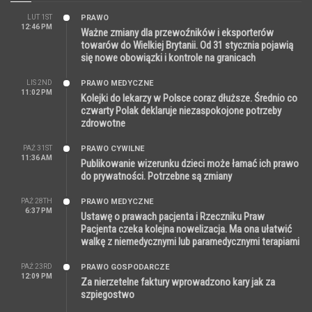
LUT 1ST
PRAWO
12:46 PM
Ważne zmiany dla przewoźników i eksporterów
towarów do Wielkiej Brytanii. Od 31 stycznia pojawią
się nowe obowiązki i kontrole na granicach
LIS 2ND
PRAWO MEDYCZNE
11:02 PM
Kolejki do lekarzy w Polsce coraz dłuższe. Średnio co
czwarty Polak deklaruje niezaspokojone potrzeby
zdrowotne
PAŹ 31ST
PRAWO CYWILNE
11:36 AM
Publikowanie wizerunku dzieci może łamać ich prawo
do prywatności. Potrzebne są zmiany
PAŹ 28TH
PRAWO MEDYCZNE
6:37 PM
Ustawę o prawach pacjenta i Rzeczniku Praw
Pacjenta czeka kolejna nowelizacja. Ma ona ułatwić
walkę z niemedycznymi lub paramedycznymi terapiami
PAŹ 23RD
PRAWO GOSPODARCZE
12:09 PM
Za nierzetelne faktury wprowadzono kary jak za
szpiegostwo