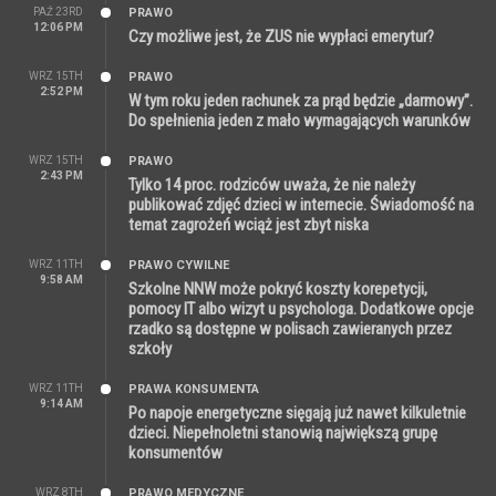
PAŹ 23RD
PRAWO
12:06 PM
Czy możliwe jest, że ZUS nie wypłaci emerytur?
WRZ 15TH
PRAWO
2:52 PM
W tym roku jeden rachunek za prąd będzie „darmowy”.
Do spełnienia jeden z mało wymagających warunków
WRZ 15TH
PRAWO
2:43 PM
Tylko 14 proc. rodziców uważa, że nie należy
publikować zdjęć dzieci w internecie. Świadomość na
temat zagrożeń wciąż jest zbyt niska
WRZ 11TH
PRAWO CYWILNE
9:58 AM
Szkolne NNW może pokryć koszty korepetycji,
pomocy IT albo wizyt u psychologa. Dodatkowe opcje
rzadko są dostępne w polisach zawieranych przez
szkoły
WRZ 11TH
PRAWA KONSUMENTA
9:14 AM
Po napoje energetyczne sięgają już nawet kilkuletnie
dzieci. Niepełnoletni stanowią największą grupę
konsumentów
WRZ 8TH
PRAWO MEDYCZNE