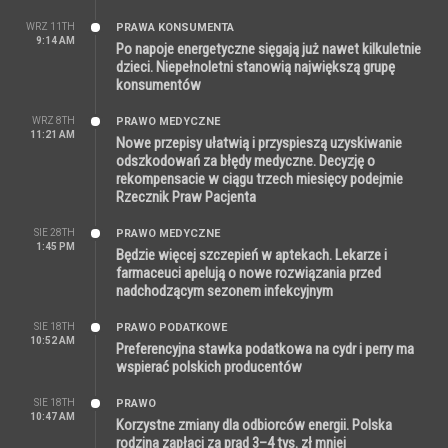
WRZ 11TH
PRAWA KONSUMENTA
9:14 AM
Po napoje energetyczne sięgają już nawet kilkuletnie
dzieci. Niepełnoletni stanowią największą grupę
konsumentów
WRZ 8TH
PRAWO MEDYCZNE
11:21 AM
Nowe przepisy ułatwią i przyspieszą uzyskiwanie
odszkodowań za błędy medyczne. Decyzję o
rekompensacie w ciągu trzech miesięcy podejmie
Rzecznik Praw Pacjenta
SIE 28TH
PRAWO MEDYCZNE
1:45 PM
Będzie więcej szczepień w aptekach. Lekarze i
farmaceuci apelują o nowe rozwiązania przed
nadchodzącym sezonem infekcyjnym
SIE 18TH
PRAWO PODATKOWE
10:52 AM
Preferencyjna stawka podatkowa na cydr i perry ma
wspierać polskich producentów
SIE 18TH
PRAWO
10:47 AM
Korzystne zmiany dla odbiorców energii. Polska
rodzina zapłaci za prąd 3–4 tys. zł mniej