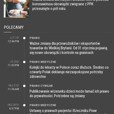
koronawirusa obowiązki związane z PPK
przesunięte o pół roku
POLECAMY
LUT 1ST
PRAWO
12:46 PM
Ważne zmiany dla przewoźników i eksporterów
towarów do Wielkiej Brytanii. Od 31 stycznia pojawią
się nowe obowiązki i kontrole na granicach
LIS 2ND
PRAWO MEDYCZNE
11:02 PM
Kolejki do lekarzy w Polsce coraz dłuższe. Średnio co
czwarty Polak deklaruje niezaspokojone potrzeby
zdrowotne
PAŹ 31ST
PRAWO CYWILNE
11:36 AM
Publikowanie wizerunku dzieci może łamać ich prawo
do prywatności. Potrzebne są zmiany
PAŹ 28TH
PRAWO MEDYCZNE
6:37 PM
Ustawę o prawach pacjenta i Rzeczniku Praw