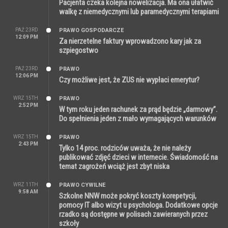
Pacjenta czeka kolejna nowelizacja. Ma ona ułatwić
walkę z niemedycznymi lub paramedycznymi terapiami
PAŹ 23RD
PRAWO GOSPODARCZE
12:09 PM
Za nierzetelne faktury wprowadzono kary jak za
szpiegostwo
PAŹ 23RD
PRAWO
12:06 PM
Czy możliwe jest, że ZUS nie wypłaci emerytur?
WRZ 15TH
PRAWO
2:52 PM
W tym roku jeden rachunek za prąd będzie „darmowy”.
Do spełnienia jeden z mało wymagających warunków
WRZ 15TH
PRAWO
2:43 PM
Tylko 14 proc. rodziców uważa, że nie należy
publikować zdjęć dzieci w internecie. Świadomość na
temat zagrożeń wciąż jest zbyt niska
WRZ 11TH
PRAWO CYWILNE
9:58 AM
Szkolne NNW może pokryć koszty korepetycji,
pomocy IT albo wizyt u psychologa. Dodatkowe opcje
rzadko są dostępne w polisach zawieranych przez
szkoły