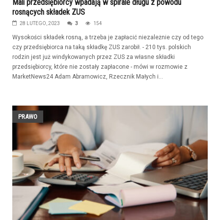
Mali przedsiębiorcy wpadają w spirale długu z powodu
rosnących składek ZUS
28 LUTEGO, 2023
3
154
Wysokości składek rosną, a trzeba je zapłacić niezależnie czy od tego
czy przedsiębiorca na taką składkę ZUS zarobił. - 210 tys. polskich
rodzin jest już windykowanych przez ZUS za własne składki
przedsiębiorcy, które nie zostały zapłacone - mówi w rozmowie z
MarketNews24 Adam Abramowicz, Rzecznik Małych i...
PRAWO