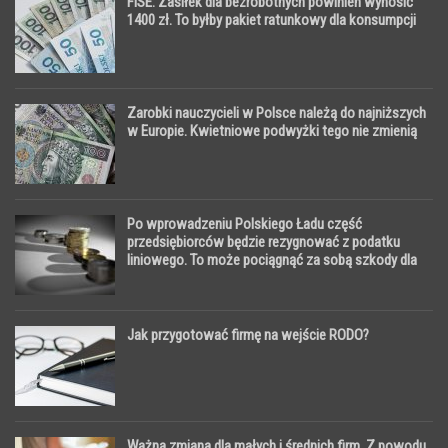
FISE: Zasiłek dla bezrobotnych powinien wynosić
1400 zł. To byłby pakiet ratunkowy dla konsumpcji
Zarobki nauczycieli w Polsce należą do najniższych
w Europie. Kwietniowe podwyżki tego nie zmienią
Po wprowadzeniu Polskiego Ładu część
przedsiębiorców będzie rezygnować z podatku
liniowego. To może pociągnąć za sobą szkody dla
gospodarki
Jak przygotować firmę na wejście RODO?
Ważna zmiana dla małych i średnich firm. Z powodu