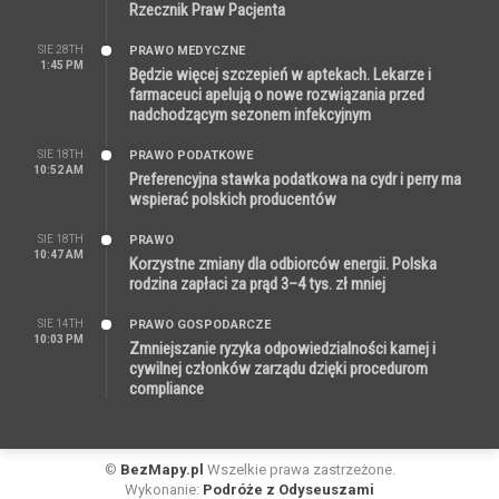
Rzecznik Praw Pacjenta
SIE 28TH
PRAWO MEDYCZNE
1:45 PM
Będzie więcej szczepień w aptekach. Lekarze i
farmaceuci apelują o nowe rozwiązania przed
nadchodzącym sezonem infekcyjnym
SIE 18TH
PRAWO PODATKOWE
10:52 AM
Preferencyjna stawka podatkowa na cydr i perry ma
wspierać polskich producentów
SIE 18TH
PRAWO
10:47 AM
Korzystne zmiany dla odbiorców energii. Polska
rodzina zapłaci za prąd 3–4 tys. zł mniej
SIE 14TH
PRAWO GOSPODARCZE
10:03 PM
Zmniejszanie ryzyka odpowiedzialności karnej i
cywilnej członków zarządu dzięki procedurom
compliance
©
BezMapy.pl
Wszelkie prawa zastrzeżone.
Wykonanie:
Podróże z Odyseuszami