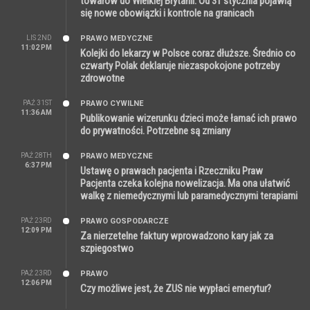
towarów do Wielkiej Brytanii. Od 31 stycznia pojawią
się nowe obowiązki i kontrole na granicach
LIS 2ND
PRAWO MEDYCZNE
11:02 PM
Kolejki do lekarzy w Polsce coraz dłuższe. Średnio co
czwarty Polak deklaruje niezaspokojone potrzeby
zdrowotne
PAŹ 31ST
PRAWO CYWILNE
11:36 AM
Publikowanie wizerunku dzieci może łamać ich prawo
do prywatności. Potrzebne są zmiany
PAŹ 28TH
PRAWO MEDYCZNE
6:37 PM
Ustawę o prawach pacjenta i Rzeczniku Praw
Pacjenta czeka kolejna nowelizacja. Ma ona ułatwić
walkę z niemedycznymi lub paramedycznymi terapiami
PAŹ 23RD
PRAWO GOSPODARCZE
12:09 PM
Za nierzetelne faktury wprowadzono kary jak za
szpiegostwo
PAŹ 23RD
PRAWO
12:06 PM
Czy możliwe jest, że ZUS nie wypłaci emerytur?