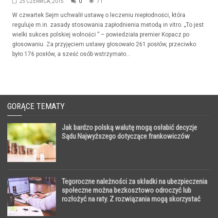
25 CZERWCA, 2015
0
71
W czwartek Sejm uchwalił ustawę o leczeniu niepłodności, która
reguluje m.in. zasady stosowania zapłodnienia metodą in vitro. „To jest
wielki sukces polskiej wolności ” – powiedziała premier Kopacz po
głosowaniu. Za przyjęciem ustawy głosowało 261 posłów, przeciwko
było 176 posłów, a sześć osób wstrzymało...
GORĄCE TEMATY
Jak bardzo polską walutę mogą osłabić decyzje
Sądu Najwyższego dotyczące frankowiczów
Tegoroczne należności za składki na ubezpieczenia
społeczne można bezkosztowo odroczyć lub
rozłożyć na raty. Z rozwiązania mogą skorzystać
wszystkie firmy