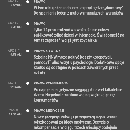
WRZ 15TH
PRAWO
2:52 PM
W tym roku jeden rachunek za prąd będzie „darmowy”.
Do spełnienia jeden z mało wymagających warunków
WRZ 15TH
PRAWO
2:43 PM
Tylko 14 proc. rodziców uważa, że nie należy
publikować zdjęć dzieci w internecie. Świadomość na
temat zagrożeń wciąż jest zbyt niska
WRZ 11TH
PRAWO CYWILNE
9:58 AM
Szkolne NNW może pokryć koszty korepetycji,
pomocy IT albo wizyt u psychologa. Dodatkowe opcje
rzadko są dostępne w polisach zawieranych przez
szkoły
WRZ 11TH
PRAWA KONSUMENTA
9:14 AM
Po napoje energetyczne sięgają już nawet kilkuletnie
dzieci. Niepełnoletni stanowią największą grupę
konsumentów
WRZ 8TH
PRAWO MEDYCZNE
11:21 AM
Nowe przepisy ułatwią i przyspieszą uzyskiwanie
odszkodowań za błędy medyczne. Decyzję o
rekompensacie w ciągu trzech miesięcy podejmie