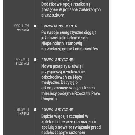
Dodatkowe opcje rzadko są
dostępne w polisach zawieranych
przez szkoły
WRZ 11TH
PRAWA KONSUMENTA
9:14 AM
Po napoje energetyczne sięgają
już nawet kilkuletnie dzieci.
Niepełnoletni stanowią
największą grupę konsumentów
WRZ 8TH
PRAWO MEDYCZNE
11:21 AM
Nowe przepisy ułatwią i
przyspieszą uzyskiwanie
odszkodowań za błędy
medyczne. Decyzję o
rekompensacie w ciągu trzech
miesięcy podejmie Rzecznik Praw
Pacjenta
SIE 28TH
PRAWO MEDYCZNE
1:45 PM
Będzie więcej szczepień w
aptekach. Lekarze i farmaceuci
apelują o nowe rozwiązania przed
nadchodzącym sezonem