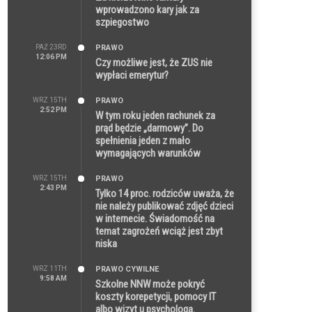
wprowadzono kary jak za
szpiegostwo
PAŹ 23RD
PRAWO
12:06 PM
Czy możliwe jest, że ZUS nie
wypłaci emerytur?
WRZ 15TH
PRAWO
2:52 PM
W tym roku jeden rachunek za
prąd będzie „darmowy”. Do
spełnienia jeden z mało
wymagających warunków
WRZ 15TH
PRAWO
2:43 PM
Tylko 14 proc. rodziców uważa, że
nie należy publikować zdjęć dzieci
w internecie. Świadomość na
temat zagrożeń wciąż jest zbyt
niska
WRZ 11TH
PRAWO CYWILNE
9:58 AM
Szkolne NNW może pokryć
koszty korepetycji, pomocy IT
albo wizyt u psychologa.