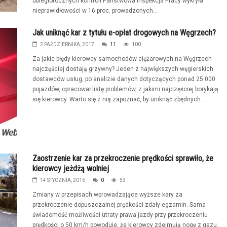
ubiegłorocznych kontroli Państwowa Inspekcja Pracy wykryła
nieprawidłowości w 16 proc. prowadzonych...
Jak uniknąć kar z tytułu e-opłat drogowych na Węgrzech?
2 PAŹDZIERNIKA, 2017
11
100
Za jakie błędy kierowcy samochodów ciężarowych na Węgrzech
najczęściej dostają grzywny? Jeden z największych węgierskich
dostawców usług, po analizie danych dotyczących ponad 25 000
pojazdów, opracował listę problemów, z jakimi najczęściej borykają
się kierowcy. Warto się z nią zapoznać, by uniknąć zbędnych...
Zaostrzenie kar za przekroczenie prędkości sprawiło, że
kierowcy jeżdżą wolniej
14 STYCZNIA, 2016
0
53
Zmiany w przepisach wprowadzające wyższe kary za
przekroczenie dopuszczalnej prędkości zdały egzamin. Sama
świadomość możliwości utraty prawa jazdy przy przekroczeniu
prędkości o 50 km/h powoduje, że kierowcy zdejmują nogę z gazu.