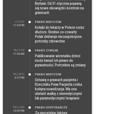
Brytanii. Od 31 stycznia pojawią
się nowe obowiązki i kontrole na
granicach
LIS 2ND
PRAWO MEDYCZNE
11:02 PM
Kolejki do lekarzy w Polsce coraz
dłuższe. Średnio co czwarty
Polak deklaruje niezaspokojone
potrzeby zdrowotne
PAŹ 31ST
PRAWO CYWILNE
11:36 AM
Publikowanie wizerunku dzieci
może łamać ich prawo do
prywatności. Potrzebne są zmiany
PAŹ 28TH
PRAWO MEDYCZNE
6:37 PM
Ustawę o prawach pacjenta i
Rzeczniku Praw Pacjenta czeka
kolejna nowelizacja. Ma ona
ułatwić walkę z niemedycznymi
lub paramedycznymi terapiami
PAŹ 23RD
PRAWO GOSPODARCZE
12:09 PM
Za nierzetelne faktury