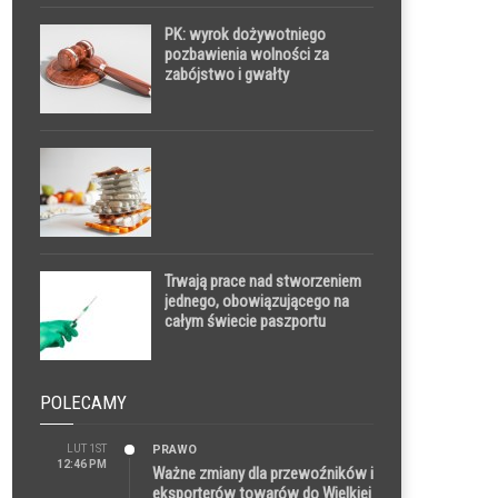
energii
PK: wyrok dożywotniego
pozbawienia wolności za
zabójstwo i gwałty
Trwają prace nad stworzeniem
jednego, obowiązującego na
całym świecie paszportu
szczepionkowego. Pomóc
może m.in. technologia
blockchain
POLECAMY
LUT 1ST
PRAWO
12:46 PM
Ważne zmiany dla przewoźników i
eksporterów towarów do Wielkiej