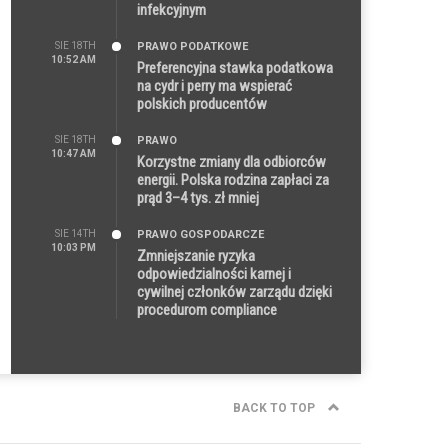
infekcyjnym
SIE 18TH
PRAWO PODATKOWE
10:52 AM
Preferencyjna stawka podatkowa
na cydr i perry ma wspierać
polskich producentów
SIE 18TH
PRAWO
10:47 AM
Korzystne zmiany dla odbiorców
energii. Polska rodzina zapłaci za
prąd 3–4 tys. zł mniej
SIE 14TH
PRAWO GOSPODARCZE
10:03 PM
Zmniejszanie ryzyka
odpowiedzialności karnej i
cywilnej członków zarządu dzięki
procedurom compliance
BACK TO TOP