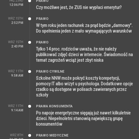
PAŹ 23RD
PRAWO
12:06 PM
Czy możliwe jest, że ZUS nie wypłaci emerytur?
WRZ 15TH
PRAWO
2:52 PM
W tym roku jeden rachunek za prąd będzie „darmowy”.
Do spełnienia jeden z mało wymagających warunków
WRZ 15TH
PRAWO
2:43 PM
Tylko 14 proc. rodziców uważa, że nie należy
publikować zdjęć dzieci w internecie. Świadomość na
temat zagrożeń wciąż jest zbyt niska
WRZ 11TH
PRAWO CYWILNE
9:58 AM
Szkolne NNW może pokryć koszty korepetycji,
pomocy IT albo wizyt u psychologa. Dodatkowe opcje
rzadko są dostępne w polisach zawieranych przez
szkoły
WRZ 11TH
PRAWA KONSUMENTA
9:14 AM
Po napoje energetyczne sięgają już nawet kilkuletnie
dzieci. Niepełnoletni stanowią największą grupę
konsumentów
WRZ 8TH
PRAWO MEDYCZNE