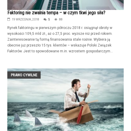
Faktoring nie zwalnia tempa – w czym tkwi jego siła?
19 WRZEŚNIA, 2018
5
88
Rynek faktoringu w pierwszym półroczu 2018 r. osiągnął obroty w
wysokości 109,5 mld zł., aż o 27,5 proc. wyższe niż przed rokiem.
Zainteresowanie tą formą finansowania stale rośnie. Wybiera ją
obecnie już przeszło 15 tys. klientów – wskazuje Polski Związek
Faktorów. Jest to spowodowane m.in. wzrostem gospodarczym...
PRAWO CYWILNE