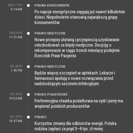
WRZ 11TH
PRAWA KONSUMENTA
9:14 AM
Po napoje energetyczne sięgają już nawet kilkuletnie
dzieci. Niepełnoletni stanowią największą grupę
konsumentów
WRZ 8TH
PRAWO MEDYCZNE
11:21 AM
Nowe przepisy ułatwią i przyspieszą uzyskiwanie
odszkodowań za błędy medyczne. Decyzję o
rekompensacie w ciągu trzech miesięcy podejmie
Rzecznik Praw Pacjenta
SIE 28TH
PRAWO MEDYCZNE
1:45 PM
Będzie więcej szczepień w aptekach. Lekarze i
farmaceuci apelują o nowe rozwiązania przed
nadchodzącym sezonem infekcyjnym
SIE 18TH
PRAWO PODATKOWE
10:52 AM
Preferencyjna stawka podatkowa na cydr i perry ma
wspierać polskich producentów
SIE 18TH
PRAWO
10:47 AM
Korzystne zmiany dla odbiorców energii. Polska
rodzina zapłaci za prąd 3–4 tys. zł mniej