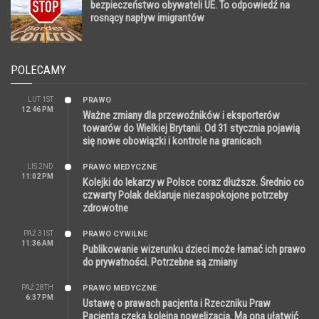
bezpieczeństwo obywateli UE. To odpowiedź na
rosnący napływ imigrantów
POLECAMY
LUT 1ST
PRAWO
12:46 PM
Ważne zmiany dla przewoźników i eksporterów
towarów do Wielkiej Brytanii. Od 31 stycznia pojawią
się nowe obowiązki i kontrole na granicach
LIS 2ND
PRAWO MEDYCZNE
11:02 PM
Kolejki do lekarzy w Polsce coraz dłuższe. Średnio co
czwarty Polak deklaruje niezaspokojone potrzeby
zdrowotne
PAŹ 31ST
PRAWO CYWILNE
11:36 AM
Publikowanie wizerunku dzieci może łamać ich prawo
do prywatności. Potrzebne są zmiany
PAŹ 28TH
PRAWO MEDYCZNE
6:37 PM
Ustawę o prawach pacjenta i Rzeczniku Praw
Pacjenta czeka kolejna nowelizacja. Ma ona ułatwić