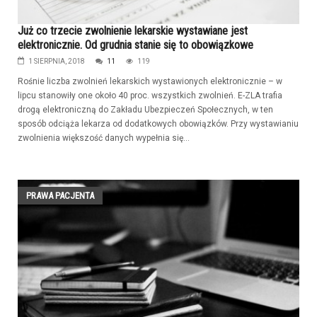
Już co trzecie zwolnienie lekarskie wystawiane jest
elektronicznie. Od grudnia stanie się to obowiązkowe
1 SIERPNIA, 2018
11
119
Rośnie liczba zwolnień lekarskich wystawionych elektronicznie – w
lipcu stanowiły one około 40 proc. wszystkich zwolnień. E-ZLA trafia
drogą elektroniczną do Zakładu Ubezpieczeń Społecznych, w ten
sposób odciąża lekarza od dodatkowych obowiązków. Przy wystawianiu
zwolnienia większość danych wypełnia się...
PRAWA PACJENTA