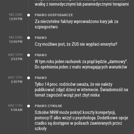
walkę z niemedycznymi lub paramedycznymi terapiami
PAŹ 23RD
PRAWO GOSPODARCZE
12:09 PM
Za nierzetelne faktury wprowadzono kary jak za
szpiegostwo
PAŹ 23RD
PRAWO
12:06 PM
Czy możliwe jest, że ZUS nie wypłaci emerytur?
WRZ 15TH
PRAWO
2:52 PM
W tym roku jeden rachunek za prąd będzie „darmowy”.
Do spełnienia jeden z mało wymagających warunków
WRZ 15TH
PRAWO
2:43 PM
Tylko 14 proc. rodziców uważa, że nie należy
publikować zdjęć dzieci w internecie. Świadomość na
temat zagrożeń wciąż jest zbyt niska
WRZ 11TH
PRAWO CYWILNE
9:58 AM
Szkolne NNW może pokryć koszty korepetycji,
pomocy IT albo wizyt u psychologa. Dodatkowe opcje
rzadko są dostępne w polisach zawieranych przez
szkoły