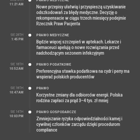
PRAWO MEDYCZNE
11:21 AM
Nowe przepisy ułatwią i przyspieszą uzyskiwanie
odszkodowań za błędy medyczne. Decyzję o
rekompensacie w ciągu trzech miesięcy podejmie
Rzecznik Praw Pacjenta
SIE 28TH
PRAWO MEDYCZNE
1:45 PM
Będzie więcej szczepień w aptekach. Lekarze i
farmaceuci apelują o nowe rozwiązania przed
nadchodzącym sezonem infekcyjnym
SIE 18TH
PRAWO PODATKOWE
10:52 AM
Preferencyjna stawka podatkowa na cydr i perry ma
wspierać polskich producentów
SIE 18TH
PRAWO
10:47 AM
Korzystne zmiany dla odbiorców energii. Polska
rodzina zapłaci za prąd 3–4 tys. zł mniej
SIE 14TH
PRAWO GOSPODARCZE
10:03 PM
Zmniejszanie ryzyka odpowiedzialności karnej i
cywilnej członków zarządu dzięki procedurom
compliance