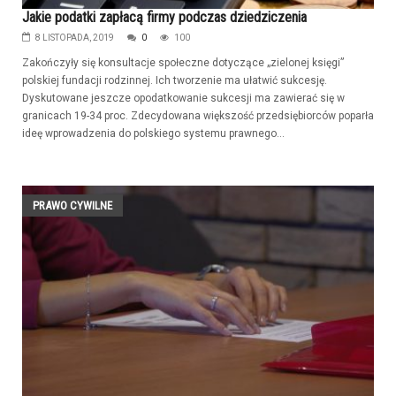
Jakie podatki zapłacą firmy podczas dziedziczenia
8 LISTOPADA, 2019
0
100
Zakończyły się konsultacje społeczne dotyczące „zielonej księgi”
polskiej fundacji rodzinnej. Ich tworzenie ma ułatwić sukcesję.
Dyskutowane jeszcze opodatkowanie sukcesji ma zawierać się w
granicach 19-34 proc. Zdecydowana większość przedsiębiorców poparła
ideę wprowadzenia do polskiego systemu prawnego...
PRAWO CYWILNE