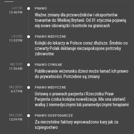
LUT 1ST
PRAWO
12:46 PM
Ważne zmiany dla przewoźników i eksporterów
towarów do Wielkiej Brytanii. Od 31 stycznia pojawią
się nowe obowiązki i kontrole na granicach
LIS 2ND
PRAWO MEDYCZNE
11:02 PM
Kolejki do lekarzy w Polsce coraz dłuższe. Średnio co
czwarty Polak deklaruje niezaspokojone potrzeby
zdrowotne
PAŹ 31ST
PRAWO CYWILNE
11:36 AM
Publikowanie wizerunku dzieci może łamać ich prawo
do prywatności. Potrzebne są zmiany
PAŹ 28TH
PRAWO MEDYCZNE
6:37 PM
Ustawę o prawach pacjenta i Rzeczniku Praw
Pacjenta czeka kolejna nowelizacja. Ma ona ułatwić
walkę z niemedycznymi lub paramedycznymi terapiami
PAŹ 23RD
PRAWO GOSPODARCZE
12:09 PM
Za nierzetelne faktury wprowadzono kary jak za
szpiegostwo