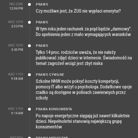
PAŹ 23RD
PRAWO
12:06 PM
Czy możliwe jest, że ZUS nie wypłaci emerytur?
WRZ 15TH
PRAWO
2:52 PM
W tym roku jeden rachunek za prąd będzie „darmowy”.
Do spełnienia jeden z mało wymagających warunków
WRZ 15TH
PRAWO
2:43 PM
Tylko 14 proc. rodziców uważa, że nie należy
publikować zdjęć dzieci w internecie. Świadomość na
temat zagrożeń wciąż jest zbyt niska
WRZ 11TH
PRAWO CYWILNE
9:58 AM
Szkolne NNW może pokryć koszty korepetycji,
pomocy IT albo wizyt u psychologa. Dodatkowe opcje
rzadko są dostępne w polisach zawieranych przez
szkoły
WRZ 11TH
PRAWA KONSUMENTA
9:14 AM
Po napoje energetyczne sięgają już nawet kilkuletnie
dzieci. Niepełnoletni stanowią największą grupę
konsumentów
WRZ 8TH