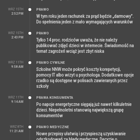
WRZ 15TH
PRAWO
2:52 PM
W tym roku jeden rachunek za prąd będzie „darmowy”.
Do spełnienia jeden z mało wymagających warunków
WRZ 15TH
PRAWO
2:43 PM
Tylko 14 proc. rodziców uważa, że nie należy
publikować zdjęć dzieci w internecie. Świadomość na
temat zagrożeń wciąż jest zbyt niska
WRZ 11TH
PRAWO CYWILNE
9:58 AM
Szkolne NNW może pokryć koszty korepetycji,
pomocy IT albo wizyt u psychologa. Dodatkowe opcje
rzadko są dostępne w polisach zawieranych przez
szkoły
WRZ 11TH
PRAWA KONSUMENTA
9:14 AM
Po napoje energetyczne sięgają już nawet kilkuletnie
dzieci. Niepełnoletni stanowią największą grupę
konsumentów
WRZ 8TH
PRAWO MEDYCZNE
11:21 AM
Nowe przepisy ułatwią i przyspieszą uzyskiwanie
odszkodowań za błędy medyczne. Decyzję o