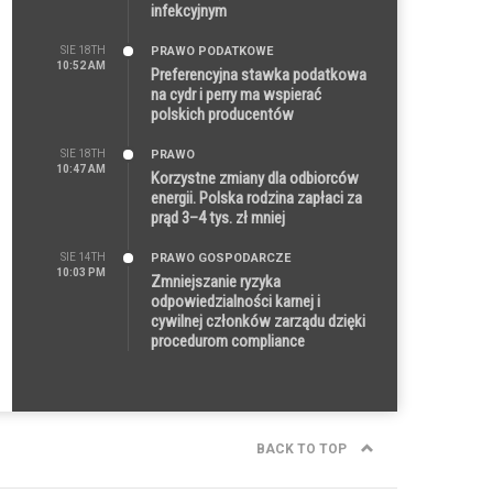
infekcyjnym
SIE 18TH
PRAWO PODATKOWE
10:52 AM
Preferencyjna stawka podatkowa
na cydr i perry ma wspierać
polskich producentów
SIE 18TH
PRAWO
10:47 AM
Korzystne zmiany dla odbiorców
energii. Polska rodzina zapłaci za
prąd 3–4 tys. zł mniej
SIE 14TH
PRAWO GOSPODARCZE
10:03 PM
Zmniejszanie ryzyka
odpowiedzialności karnej i
cywilnej członków zarządu dzięki
procedurom compliance
BACK TO TOP