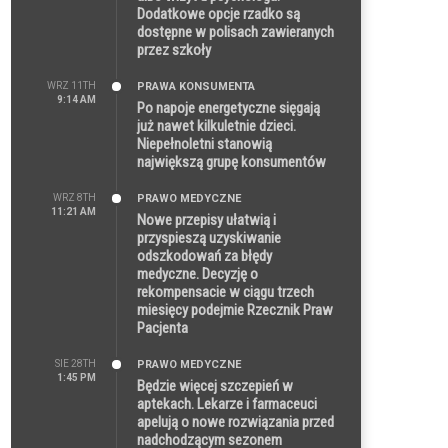
Dodatkowe opcje rzadko są
dostępne w polisach zawieranych
przez szkoły
WRZ 11TH
PRAWA KONSUMENTA
9:14 AM
Po napoje energetyczne sięgają
już nawet kilkuletnie dzieci.
Niepełnoletni stanowią
największą grupę konsumentów
WRZ 8TH
PRAWO MEDYCZNE
11:21 AM
Nowe przepisy ułatwią i
przyspieszą uzyskiwanie
odszkodowań za błędy
medyczne. Decyzję o
rekompensacie w ciągu trzech
miesięcy podejmie Rzecznik Praw
Pacjenta
SIE 28TH
PRAWO MEDYCZNE
1:45 PM
Będzie więcej szczepień w
aptekach. Lekarze i farmaceuci
apelują o nowe rozwiązania przed
nadchodzącym sezonem