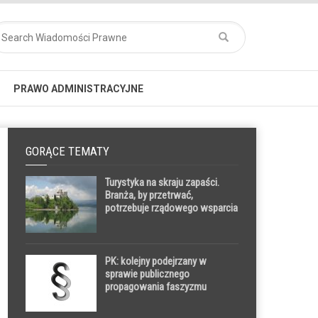
PRAWO ADMINISTRACYJNE
GORĄCE TEMATY
Turystyka na skraju zapaści.
Branża, by przetrwać,
potrzebuje rządowego wsparcia
przez najbliższy rok
PK: kolejny podejrzany w
sprawie publicznego
propagowania faszyzmu