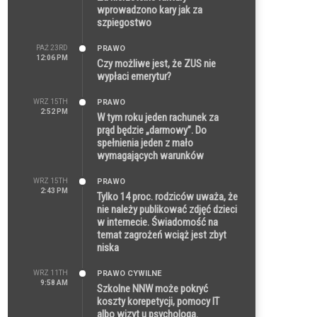
wprowadzono kary jak za
szpiegostwo
PAŹ 23RD
PRAWO
12:06 PM
Czy możliwe jest, że ZUS nie
wypłaci emerytur?
WRZ 15TH
PRAWO
2:52 PM
W tym roku jeden rachunek za
prąd będzie „darmowy”. Do
spełnienia jeden z mało
wymagających warunków
WRZ 15TH
PRAWO
2:43 PM
Tylko 14 proc. rodziców uważa, że
nie należy publikować zdjęć dzieci
w internecie. Świadomość na
temat zagrożeń wciąż jest zbyt
niska
WRZ 11TH
PRAWO CYWILNE
9:58 AM
Szkolne NNW może pokryć
koszty korepetycji, pomocy IT
albo wizyt u psychologa.