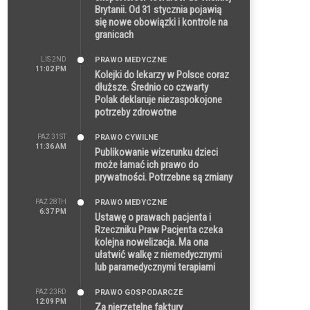
Brytanii. Od 31 stycznia pojawią
się nowe obowiązki i kontrole na
granicach
LIS 2ND
PRAWO MEDYCZNE
11:02 PM
Kolejki do lekarzy w Polsce coraz
dłuższe. Średnio co czwarty
Polak deklaruje niezaspokojone
potrzeby zdrowotne
PAŹ 31ST
PRAWO CYWILNE
11:36 AM
Publikowanie wizerunku dzieci
może łamać ich prawo do
prywatności. Potrzebne są zmiany
PAŹ 28TH
PRAWO MEDYCZNE
6:37 PM
Ustawę o prawach pacjenta i
Rzeczniku Praw Pacjenta czeka
kolejna nowelizacja. Ma ona
ułatwić walkę z niemedycznymi
lub paramedycznymi terapiami
PAŹ 23RD
PRAWO GOSPODARCZE
12:09 PM
Za nierzetelne faktury