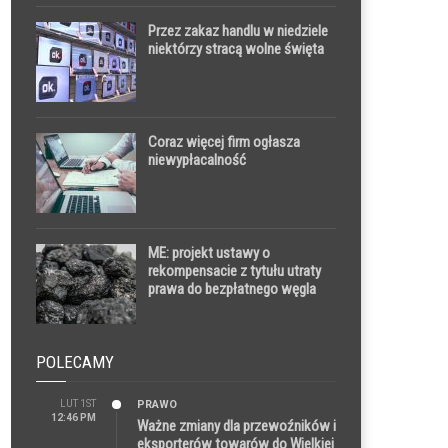
Przez zakaz handlu w niedziele
niektórzy stracą wolne święta
Coraz więcej firm ogłasza
niewypłacalność
ME: projekt ustawy o
rekompensacie z tytułu utraty
prawa do bezpłatnego węgla
przyjęty przez Sejm
POLECAMY
LUT 1ST
PRAWO
12:46 PM
Ważne zmiany dla przewoźników i
eksporterów towarów do Wielkiej