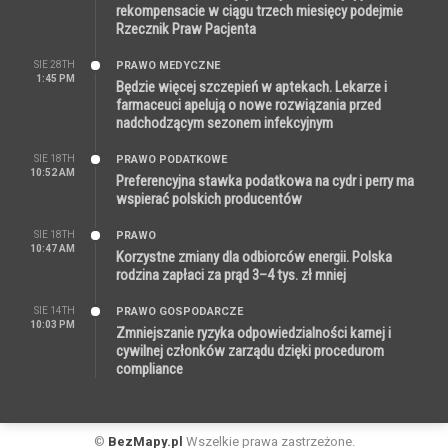
rekompensacie w ciągu trzech miesięcy podejmie
Rzecznik Praw Pacjenta
SIE 28TH
PRAWO MEDYCZNE
1:45 PM
Będzie więcej szczepień w aptekach. Lekarze i
farmaceuci apelują o nowe rozwiązania przed
nadchodzącym sezonem infekcyjnym
SIE 18TH
PRAWO PODATKOWE
10:52 AM
Preferencyjna stawka podatkowa na cydr i perry ma
wspierać polskich producentów
SIE 18TH
PRAWO
10:47 AM
Korzystne zmiany dla odbiorców energii. Polska
rodzina zapłaci za prąd 3–4 tys. zł mniej
SIE 14TH
PRAWO GOSPODARCZE
10:03 PM
Zmniejszanie ryzyka odpowiedzialności karnej i
cywilnej członków zarządu dzięki procedurom
compliance
©
BezMapy.pl
Wszelkie prawa zastrzeżone.