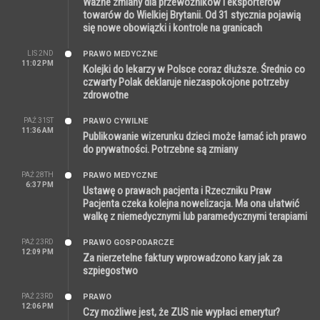
Ważne zmiany dla przewoźników i eksporterów
towarów do Wielkiej Brytanii. Od 31 stycznia pojawią
się nowe obowiązki i kontrole na granicach
LIS 2ND
PRAWO MEDYCZNE
11:02 PM
Kolejki do lekarzy w Polsce coraz dłuższe. Średnio co
czwarty Polak deklaruje niezaspokojone potrzeby
zdrowotne
PAŹ 31ST
PRAWO CYWILNE
11:36 AM
Publikowanie wizerunku dzieci może łamać ich prawo
do prywatności. Potrzebne są zmiany
PAŹ 28TH
PRAWO MEDYCZNE
6:37 PM
Ustawę o prawach pacjenta i Rzeczniku Praw
Pacjenta czeka kolejna nowelizacja. Ma ona ułatwić
walkę z niemedycznymi lub paramedycznymi terapiami
PAŹ 23RD
PRAWO GOSPODARCZE
12:09 PM
Za nierzetelne faktury wprowadzono kary jak za
szpiegostwo
PAŹ 23RD
PRAWO
12:06 PM
Czy możliwe jest, że ZUS nie wypłaci emerytur?