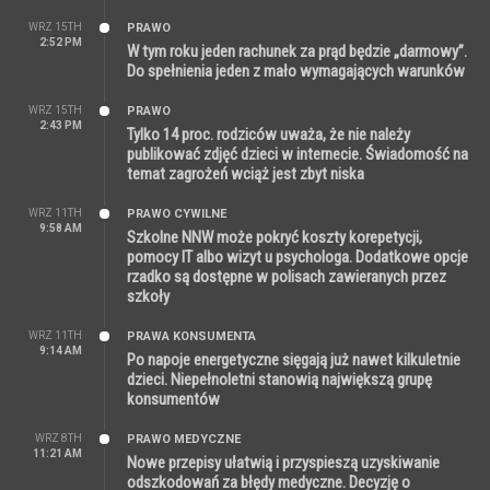
WRZ 15TH
PRAWO
2:52 PM
W tym roku jeden rachunek za prąd będzie „darmowy”.
Do spełnienia jeden z mało wymagających warunków
WRZ 15TH
PRAWO
2:43 PM
Tylko 14 proc. rodziców uważa, że nie należy
publikować zdjęć dzieci w internecie. Świadomość na
temat zagrożeń wciąż jest zbyt niska
WRZ 11TH
PRAWO CYWILNE
9:58 AM
Szkolne NNW może pokryć koszty korepetycji,
pomocy IT albo wizyt u psychologa. Dodatkowe opcje
rzadko są dostępne w polisach zawieranych przez
szkoły
WRZ 11TH
PRAWA KONSUMENTA
9:14 AM
Po napoje energetyczne sięgają już nawet kilkuletnie
dzieci. Niepełnoletni stanowią największą grupę
konsumentów
WRZ 8TH
PRAWO MEDYCZNE
11:21 AM
Nowe przepisy ułatwią i przyspieszą uzyskiwanie
odszkodowań za błędy medyczne. Decyzję o