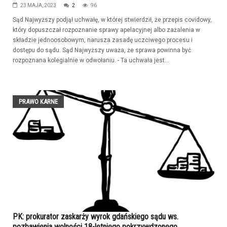
23 MAJA, 2023
2
96
Sąd Najwyższy podjął uchwałę, w której stwierdził, że przepis covidowy,
który dopuszczał rozpoznanie sprawy apelacyjnej albo zażalenia w
składzie jednoosobowym, narusza zasadę uczciwego procesu i
dostępu do sądu. Sąd Najwyższy uważa, że sprawa powinna być
rozpoznana kolegialnie w odwołaniu. - Ta uchwała jest...
PRAWO KARNE
PK: prokurator zaskarży wyrok gdańskiego sądu ws.
pozbawienia wolności 18-letniego pokrzywdzonego